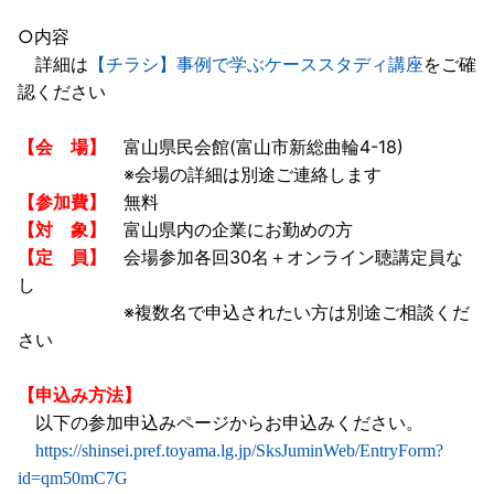
○内容
詳細は
【チラシ】事例で学ぶケーススタディ講座
をご確
認ください
【会 場】
富山県民会館(富山市新総曲輪4-18)
※会場の詳細は別途ご連絡します
【参加費】
無料
【対 象】
富山県内の企業にお勤めの方
【定 員】
会場参加各回30名＋オンライン聴講定員な
し
※複数名で申込されたい方は別途ご相談くだ
さい
【申込み方法】
以下の参加申込みページからお申込みください。
https://shinsei.pref.toyama.lg.jp/SksJuminWeb/EntryForm?
id=qm50mC7G