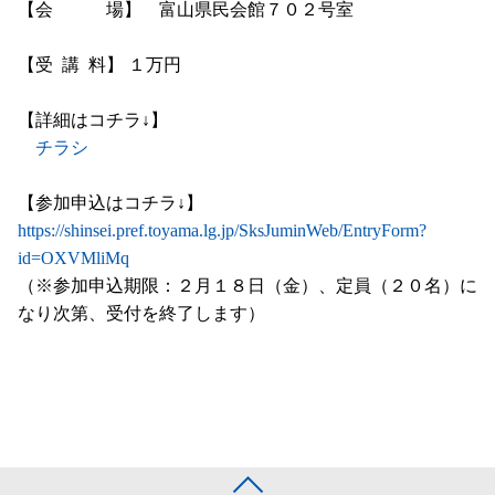
【会 場】 富山県民会館７０２号室
【受 講 料】 １万円
【詳細はコチラ↓】
チラシ
【参加申込はコチラ↓】
https://shinsei.pref.toyama.lg.jp/SksJuminWeb/EntryForm?
id=OXVMliMq
（※参加申込期限：２月１８日（金）、定員（２０名）に
なり次第、受付を終了します）